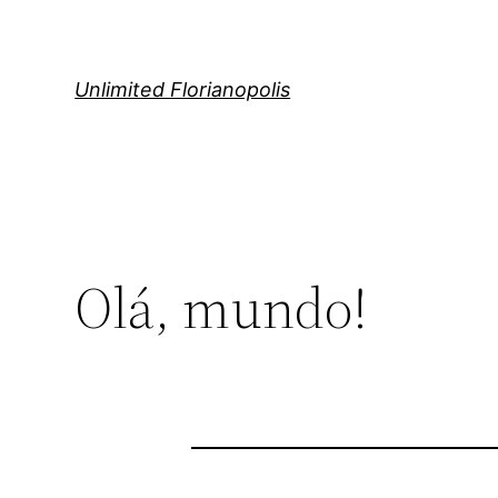
Pular
para
o
Unlimited Florianopolis
conteúdo
Olá, mundo!